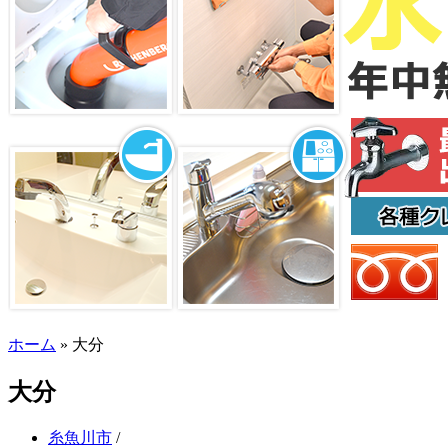
ホーム
»
大分
大分
糸魚川市
/