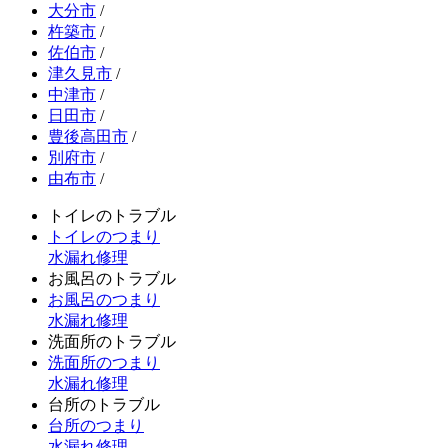
大分市
/
杵築市
/
佐伯市
/
津久見市
/
中津市
/
日田市
/
豊後高田市
/
別府市
/
由布市
/
トイレのトラブル
トイレのつまり
水漏れ修理
お風呂のトラブル
お風呂のつまり
水漏れ修理
洗面所のトラブル
洗面所のつまり
水漏れ修理
台所のトラブル
台所のつまり
水漏れ修理