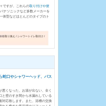
々ですが、これらの
取り付けや便
ル、パナソニックなど多数メーカーを
一体型などほとんどのタイプのト
水栓取り換え
シャワートイレ取付け
ら蛇口やシャワーヘッド、バス
が悪くなった、お湯が出ない、全く
口と壁のすき間から水漏れしている
速対応致します。また、浴槽の交換
疲れを癒すお風呂場のリフォームを