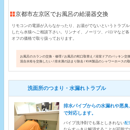
京都市左京区でお風呂の給湯器交換
リモコンの電源が入らなかったり、お湯がでないというトラブル
したら水猿へご相談下さい。リンナイ、ノーリツ、パロマなど各
オフの価格で取り扱っております。
お風呂のカランの交換・修理
お風呂の蛇口取替え
浴室ドアのパッキン交
混合水栓を交換したい
排水溝の詰まり除去
KVK製品のシャワーホースの
洗面所のつまり・水漏れトラブル
排水パイプからの水漏れや悪臭
で対応します。
パイプ洗浄剤でも落としきれない
配
ならすっきり解消することが可能で