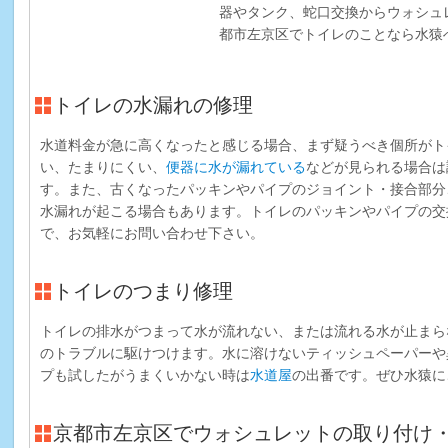
器やタンク、蛇口交換からウォシュ
都市左京区でトイレのことなら水猿
トイレの水漏れの修理
水道料金が急に高くなったと感じる場合、まず疑うべき個所がト
い、たまりにくい、
便器に水が漏れている
などが見られる場合は
す。また、古くなったパッキンやパイプのジョイント・接合部分
水漏れが起こる場合もあります。トイレのパッキンやパイプの交
で、お気軽にお問い合わせ下さい。
トイレのつまり修理
トイレの排水がつまって水が流れない、または流れる水が止まら
のトラブルに駆けつけます。水に溶けないティッシュペーパーや
プも試したがうまくいかない時は
水道屋
の出番です。ぜひ水猿に
京都市左京区でウォシュレットの取り付け