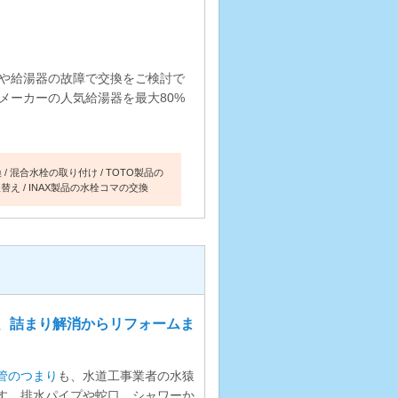
や給湯器の故障で交換をご検討で
メーカーの人気給湯器を最大80%
換
混合水栓の取り付け
TOTO製品の
取替え
INAX製品の水栓コマの交換
、詰まり解消からリフォームま
管のつまり
も、水道工事業者の水猿
す。排水パイプや蛇口、シャワーか