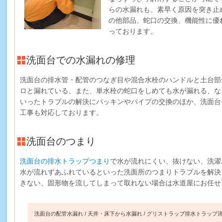
らの水漏れも、素早く原因を突き止
の他部品、蛇口の交換、機能性に優
っております。
洗面台での水漏れの修理
洗面台の排水管・配管のつなぎ目や混合水栓のハンドルと土台部
ロと漏れている、また、単水栓の蛇口をしめても水が漏れる、な
いったトラブルの解決にパッキンやパイプの交換のほか、洗面台
工事も対応しております。
洗面台のつまり
洗面台の排水トラップつまり
で水が流れにくい、抜けない、洗濯
水が流れずあふれているといった洗面所のつまりトラブルを解決
きない、固形物を流してしまって取れない場合は水道屋にお任せ
洗面台の配管水漏れ
天井・床下から水漏れ
グリストラップ排水トラップ