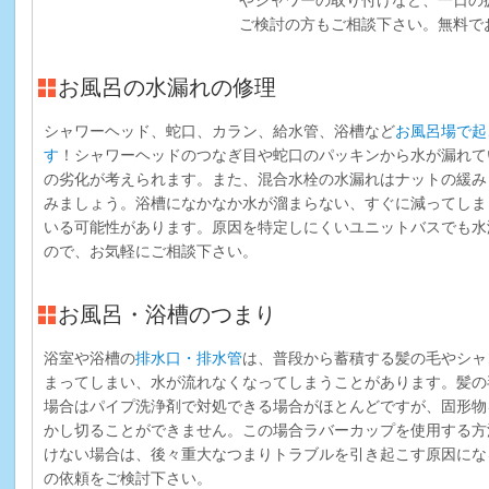
ご検討の方もご相談下さい。無料で
お風呂の水漏れの修理
シャワーヘッド、蛇口、カラン、給水管、浴槽など
お風呂場で起
す
！シャワーヘッドのつなぎ目や蛇口のパッキンから水が漏れて
の劣化が考えられます。また、混合水栓の水漏れはナットの緩み
みましょう。浴槽になかなか水が溜まらない、すぐに減ってしま
いる可能性があります。原因を特定しにくいユニットバスでも水
ので、お気軽にご相談下さい。
お風呂・浴槽のつまり
浴室や浴槽の
排水口・排水管
は、普段から蓄積する髪の毛やシャ
まってしまい、水が流れなくなってしまうことがあります。髪の
場合はパイプ洗浄剤で対処できる場合がほとんどですが、固形物
かし切ることができません。この場合ラバーカップを使用する方
けない場合は、後々重大なつまりトラブルを引き起こす原因にな
の依頼をご検討下さい。