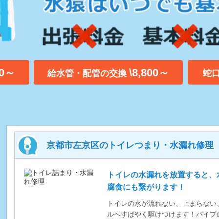
00～
\8,800～
給水管・配管の交換
蛇
京都市左京区のトイレつまり・水漏れ修理
トイレの水漏れを放置すると、
腐食にも繋がります！
トイレの水が流れない、止まらない
ルへすばやく駆けつけます！パイプ