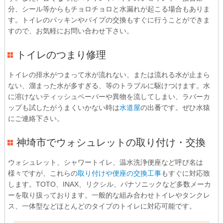
分、シール等からもチョロチョロと水漏れが起こる場合もありま
す。トイレのパッキンやパイプの交換もすぐに行うことができま
すので、お気軽にお問い合わせ下さい。
トイレのつまり修理
トイレの排水がつまって水が流れない、または流れる水が止まら
ない、溜まった水が多すぎる、等のトラブルに駆けつけます。水
に溶けないティッシュペーパーや異物を流してしまい、ラバーカ
ップも試したがうまくいかない時は
水道屋
の出番です。ぜひ水猿
にご連絡下さい。
神埼市でウォシュレットの取り付け・交換
ウォシュレット、シャワートイレ、温水洗浄便座など呼び名は
様々ですが、これらの
取り付けや便座の交換工事
もすぐに対応致
します。TOTO、INAX、リクシル、パナソニックなど多数メーカ
ーを取り扱っております。一般的な組み合わせトイレやタンクレ
ス、一体型などほとんどのタイプのトイレに対応可能です。