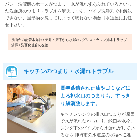
パン・洗濯機のホースがつまり、水が流れずあふれているといっ
た洗面所のつまりトラブルを解決します。パイプ洗浄剤でも解決
できない、固形物を流してしまって取れない場合は水道屋にお任
せ下さい。
洗面台の配管水漏れ
天井・床下から水漏れ
グリストラップ排水トラップ
清掃
洗面化粧台の交換
キッチンのつまり・水漏れトラブル
長年蓄積された油やゴミなどに
よる排水口のつまりも、すっき
り解消致します。
キッチンシンクの排水口つまりが原因
で水が流れなかったり、蛇口や水栓、
シンク下のパイプから水漏れがしてい
るなら 神埼市の水道屋の水猿へご相