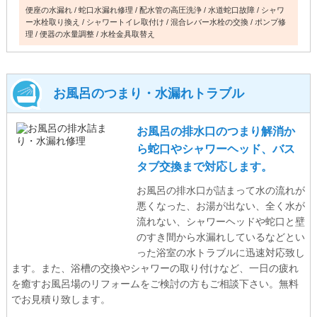
便座の水漏れ
蛇口水漏れ修理
配水管の高圧洗浄
水道蛇口故障
シャワ
ー水栓取り換え
シャワートイレ取付け
混合レバー水栓の交換
ポンプ修
理
便器の水量調整
水栓金具取替え
お風呂のつまり・水漏れトラブル
お風呂の排水口のつまり解消か
ら蛇口やシャワーヘッド、バス
タブ交換まで対応します。
お風呂の排水口が詰まって水の流れが
悪くなった、お湯が出ない、全く水が
流れない、シャワーヘッドや蛇口と壁
のすき間から水漏れしているなどとい
った浴室の水トラブルに迅速対応致し
ます。また、浴槽の交換やシャワーの取り付けなど、一日の疲れ
を癒すお風呂場のリフォームをご検討の方もご相談下さい。無料
でお見積り致します。