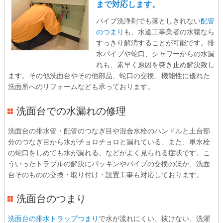
まで対応します。
パイプ洗浄剤でも落としきれない
配管
のつまり
も、水道工事業者の水猿なら
すっきり解消することが可能です。排
水パイプや蛇口、シャワーからの水漏
れも、素早く原因を突き止め解決致し
ます。その他洗面台やその他部品、蛇口の交換、機能性に優れた
洗面所へのリフォームなども承っております。
洗面台での水漏れの修理
洗面台の排水管・配管のつなぎ目や混合水栓のハンドルと土台部
分のつなぎ目から水がチョロチョロと漏れている、また、単水栓
の蛇口をしめても水が漏れる、などがよく見られる症状です。こ
ういったトラブルの解決にパッキンやパイプの交換のほか、洗面
台そのものの交換・取り付け・設置工事も対応しております。
洗面台のつまり
洗面台の排水トラップつまり
で水が流れにくい、抜けない、洗濯