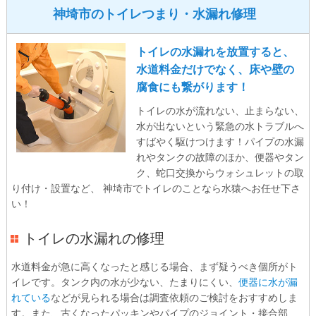
神埼市のトイレつまり・水漏れ修理
トイレの水漏れを放置すると、
水道料金だけでなく、床や壁の
腐食にも繋がります！
トイレの水が流れない、止まらない、
水が出ないという緊急の水トラブルへ
すばやく駆けつけます！パイプの水漏
れやタンクの故障のほか、便器やタン
ク、蛇口交換からウォシュレットの取
り付け・設置など、 神埼市でトイレのことなら水猿へお任せ下さ
い！
トイレの水漏れの修理
水道料金が急に高くなったと感じる場合、まず疑うべき個所がト
イレです。タンク内の水が少ない、たまりにくい、
便器に水が漏
れている
などが見られる場合は調査依頼のご検討をおすすめしま
す。また、古くなったパッキンやパイプのジョイント・接合部