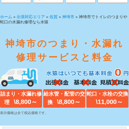
ホーム
»
出張対応エリア
»
佐賀
»
神埼市
»
神埼市でトイレのつまりや
蛇口の水漏れ修理なら水猿
神埼市のつまり・水漏れ
修理サービスと料金
詰まり・水漏れ修
給水管・配管の交
蛇口・水栓の交換
\8,800～
\8,800～
\11,000～
理
換
表示価格は全て税込価格です。