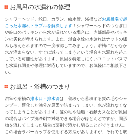
お風呂の水漏れの修理
シャワーヘッド、蛇口、カラン、給水管、浴槽など
お風呂場で起
こった水漏れトラブルを解決します
！シャワーヘッドのつなぎ目
や蛇口のパッキンから水が漏れている場合は、内部部品やパッキ
ンの劣化が考えられます。また、混合水栓の水漏れはナットの緩
みも考えられますので一度確認してみましょう。浴槽になかなか
水が溜まらない、すぐに減ってしまうという場合も水漏れを起こ
している可能性があります。原因を特定しにくいユニットバスで
も水漏れ調査や修理に対応していますので、お気軽にご相談下さ
い。
お風呂・浴槽のつまり
浴室や浴槽の
排水口・排水管
は、普段から蓄積する髪の毛やシャ
ンプー、硬化した油分が原因で詰まってしまい、水が流れなくな
ってしまうことがあります。髪の毛や油脂・石鹸カスなどが原因
の場合はパイプ洗浄剤で対処できる場合がほとんどですが、固形
物を流してしまった場合は薬剤で溶かし切ることができません。
この場合ラバーカップを使用する方法がありますが、それでも取