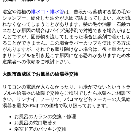
浴室や浴槽の
排水口・排水管
は、普段から蓄積する髪の毛や
シャンプー、硬化した油分が原因で詰まってしまい、水が流
れなくなってしまうことがあります。髪の毛や油脂・石鹸カ
スなどが原因の場合はパイプ洗浄剤で対処できる場合がほと
んどですが、固形物を流してしまった場合は薬剤で溶かし切
ることができません。この場合ラバーカップを使用する方法
がありますが、それでも取り除けない場合は、後々重大なつ
まりトラブルを引き起こす原因になる恐れがありますため水
道業者への依頼をご検討下さい。
大阪市西成区でお風呂の給湯器交換
リモコンの電源が入らなかったり、お湯がでないというトラ
ブルや給湯器の故障で交換をご検討でしたら水猿へご相談下
さい。リンナイ、ノーリツ、パロマなど各メーカーの人気給
湯器を最大80%オフの価格で取り扱っております。
お風呂のカランの交換・修理
お風呂の蛇口取替え
浴室ドアのパッキン交換