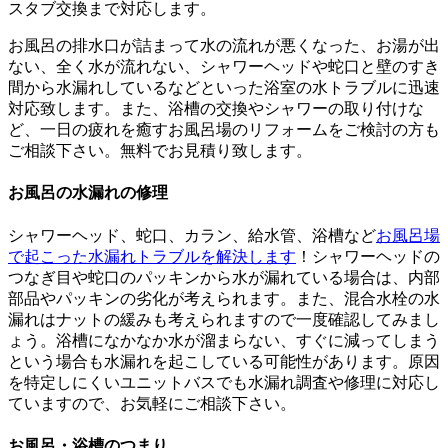
スタブ交換まで対応します。
お風呂の排水口が詰まって水の流れが悪くなった、お湯が出
ない、全く水が流れない、シャワーヘッドや蛇口と壁のすき
間から水漏れしているなどといった浴室の水トラブルに迅速
対応致します。また、浴槽の交換やシャワーの取り付けな
ど、一日の疲れを癒すお風呂場のリフォームをご検討の方も
ご相談下さい。無料でお見積り致します。
お風呂の水漏れの修理
シャワーヘッド、蛇口、カラン、給水管、浴槽など
お風呂場
で起こった水漏れトラブルを解決します
！シャワーヘッドの
つなぎ目や蛇口のパッキンから水が漏れている場合は、内部
部品やパッキンの劣化が考えられます。また、混合水栓の水
漏れはナットの緩みも考えられますので一度確認してみまし
ょう。浴槽になかなか水が溜まらない、すぐに減ってしまう
という場合も水漏れを起こしている可能性があります。原因
を特定しにくいユニットバスでも水漏れ調査や修理に対応し
ていますので、お気軽にご相談下さい。
お風呂・浴槽のつまり