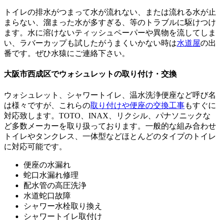
トイレの排水がつまって水が流れない、または流れる水が止
まらない、溜まった水が多すぎる、等のトラブルに駆けつけ
ます。水に溶けないティッシュペーパーや異物を流してしま
い、ラバーカップも試したがうまくいかない時は
水道屋
の出
番です。ぜひ水猿にご連絡下さい。
大阪市西成区でウォシュレットの取り付け・交換
ウォシュレット、シャワートイレ、温水洗浄便座など呼び名
は様々ですが、これらの
取り付けや便座の交換工事
もすぐに
対応致します。TOTO、INAX、リクシル、パナソニックな
ど多数メーカーを取り扱っております。一般的な組み合わせ
トイレやタンクレス、一体型などほとんどのタイプのトイレ
に対応可能です。
便座の水漏れ
蛇口水漏れ修理
配水管の高圧洗浄
水道蛇口故障
シャワー水栓取り換え
シャワートイレ取付け