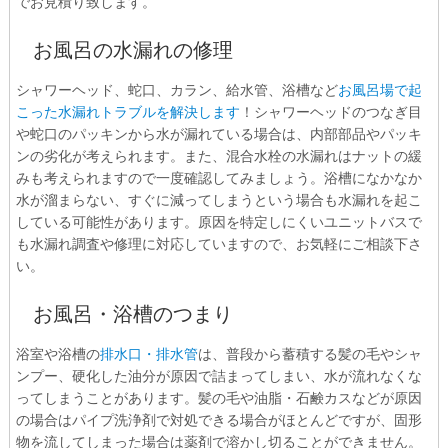
でお見積り致します。
お風呂の水漏れの修理
シャワーヘッド、蛇口、カラン、給水管、浴槽など
お風呂場で起
こった水漏れトラブルを解決します
！シャワーヘッドのつなぎ目
や蛇口のパッキンから水が漏れている場合は、内部部品やパッキ
ンの劣化が考えられます。また、混合水栓の水漏れはナットの緩
みも考えられますので一度確認してみましょう。浴槽になかなか
水が溜まらない、すぐに減ってしまうという場合も水漏れを起こ
している可能性があります。原因を特定しにくいユニットバスで
も水漏れ調査や修理に対応していますので、お気軽にご相談下さ
い。
お風呂・浴槽のつまり
浴室や浴槽の
排水口・排水管
は、普段から蓄積する髪の毛やシャ
ンプー、硬化した油分が原因で詰まってしまい、水が流れなくな
ってしまうことがあります。髪の毛や油脂・石鹸カスなどが原因
の場合はパイプ洗浄剤で対処できる場合がほとんどですが、固形
物を流してしまった場合は薬剤で溶かし切ることができません。