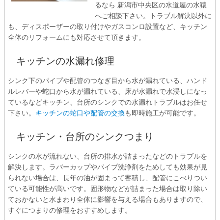
るなら 新潟市中央区の水道屋の水猿
へご相談下さい。トラブル解決以外に
も、ディスポーザーの取り付けやガスコンロ設置など、キッチン
全体のリフォームにも対応させて頂きます。
キッチンの水漏れ修理
シンク下のパイプや配管のつなぎ目から水が漏れている、ハンド
ルレバーや蛇口から水が漏れている、床が水漏れで水浸しになっ
ているなどキッチン、台所のシンクでの水漏れトラブルはお任せ
下さい。
キッチンの蛇口や配管の交換
も即時施工が可能です。
キッチン・台所のシンクつまり
シンクの水が流れない、台所の排水が詰まったなどのトラブルを
解決します。ラバーカップやパイプ洗浄剤をためしても効果が見
られない場合は、長年の油が固まって蓄積し、配管にこべりつい
ている可能性が高いです。固形物などが詰まった場合は取り除い
ておかないと水まわり全体に影響を与える場合もありますので、
すぐにつまりの修理をおすすめします。