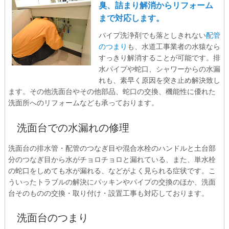
臭、詰まり解消からリフォーム
まで対応します。
パイプ洗浄剤でも落としきれない
配管
のつまり
も、水道工事業者の水猿なら
すっきり解消することが可能です。排
水パイプや蛇口、シャワーからの水漏
れも、素早く原因を突き止め解決致し
ます。その他洗面台やその他部品、蛇口の交換、機能性に優れた
洗面所へのリフォームなども承っております。
洗面台での水漏れの修理
洗面台の排水管・配管のつなぎ目や混合水栓のハンドルと土台部
分のつなぎ目から水がチョロチョロと漏れている、また、単水栓
の蛇口をしめても水が漏れる、などがよく見られる症状です。こ
ういったトラブルの解決にパッキンやパイプの交換のほか、洗面
台そのものの交換・取り付け・設置工事も対応しております。
洗面台のつまり