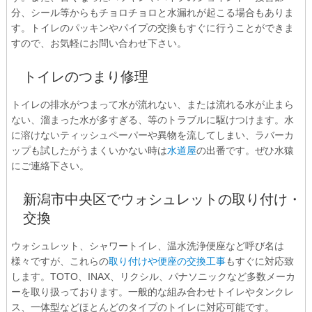
分、シール等からもチョロチョロと水漏れが起こる場合もありま
す。トイレのパッキンやパイプの交換もすぐに行うことができま
すので、お気軽にお問い合わせ下さい。
トイレのつまり修理
トイレの排水がつまって水が流れない、または流れる水が止まら
ない、溜まった水が多すぎる、等のトラブルに駆けつけます。水
に溶けないティッシュペーパーや異物を流してしまい、ラバーカ
ップも試したがうまくいかない時は
水道屋
の出番です。ぜひ水猿
にご連絡下さい。
新潟市中央区でウォシュレットの取り付け・
交換
ウォシュレット、シャワートイレ、温水洗浄便座など呼び名は
様々ですが、これらの
取り付けや便座の交換工事
もすぐに対応致
します。TOTO、INAX、リクシル、パナソニックなど多数メーカ
ーを取り扱っております。一般的な組み合わせトイレやタンクレ
ス、一体型などほとんどのタイプのトイレに対応可能です。