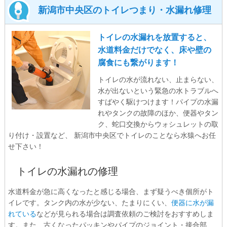
新潟市中央区のトイレつまり・水漏れ修理
トイレの水漏れを放置すると、
水道料金だけでなく、床や壁の
腐食にも繋がります！
トイレの水が流れない、止まらない、
水が出ないという緊急の水トラブルへ
すばやく駆けつけます！パイプの水漏
れやタンクの故障のほか、便器やタン
ク、蛇口交換からウォシュレットの取
り付け・設置など、 新潟市中央区でトイレのことなら水猿へお任
せ下さい！
トイレの水漏れの修理
水道料金が急に高くなったと感じる場合、まず疑うべき個所がト
イレです。タンク内の水が少ない、たまりにくい、
便器に水が漏
れている
などが見られる場合は調査依頼のご検討をおすすめしま
す。また、古くなったパッキンやパイプのジョイント・接合部