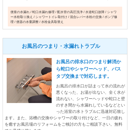
便座の水漏れ
蛇口水漏れ修理
配水管の高圧洗浄
水道蛇口故障
シャワ
ー水栓取り換え
シャワートイレ取付け
混合レバー水栓の交換
ポンプ修
理
便器の水量調整
水栓金具取替え
お風呂のつまり・水漏れトラブル
お風呂の排水口のつまり解消か
ら蛇口やシャワーヘッド、バス
タブ交換まで対応します。
お風呂の排水口が詰まって水の流れが
悪くなった、お湯が出ない、全く水が
流れない、シャワーヘッドや蛇口と壁
のすき間から水漏れしているなどとい
った浴室の水トラブルに迅速対応致し
ます。また、浴槽の交換やシャワーの取り付けなど、一日の疲れ
を癒すお風呂場のリフォームをご検討の方もご相談下さい。無料