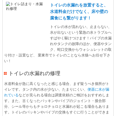
トイレの水漏れを放置すると、
水道料金だけでなく、床や壁の
腐食にも繋がります！
トイレの水が流れない、止まらない、
水が出ないという緊急の水トラブルへ
すばやく駆けつけます！パイプの水漏
れやタンクの故障のほか、便器やタン
ク、蛇口交換からウォシュレットの取
り付け・設置など、 栗東市でトイレのことなら水猿へお任せ下さ
い！
トイレの水漏れの修理
水道料金が急に高くなったと感じる場合、まず疑うべき個所がト
イレです。タンク内の水が少ない、たまりにくい、
便器に水が漏
れている
などが見られる場合は調査依頼のご検討をおすすめしま
す。また、古くなったパッキンやパイプのジョイント・接合部
分、シール等からもチョロチョロと水漏れが起こる場合もありま
す。トイレのパッキンやパイプの交換もすぐに行うことができま