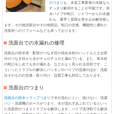
のつまり
も、水道工事業者の水猿なら
すっきり解消することが可能です。排
水パイプや蛇口、シャワーからの水漏
れも、素早く原因を突き止め解決致し
ます。その他洗面台やその他部品、蛇口の交換、機能性に優れた
洗面所へのリフォームなども承っております。
洗面台での水漏れの修理
洗面台の排水管・配管のつなぎ目や混合水栓のハンドルと土台部
分のつなぎ目から水がチョロチョロと漏れている、また、単水栓
の蛇口をしめても水が漏れる、などがよく見られる症状です。こ
ういったトラブルの解決にパッキンやパイプの交換のほか、洗面
台そのものの交換・取り付け・設置工事も対応しております。
洗面台のつまり
洗面台の排水トラップつまり
で水が流れにくい、抜けない、洗濯
パン・洗濯機のホースがつまり、水が流れずあふれているといっ
た洗面所のつまりトラブルを解決します。パイプ洗浄剤でも解決