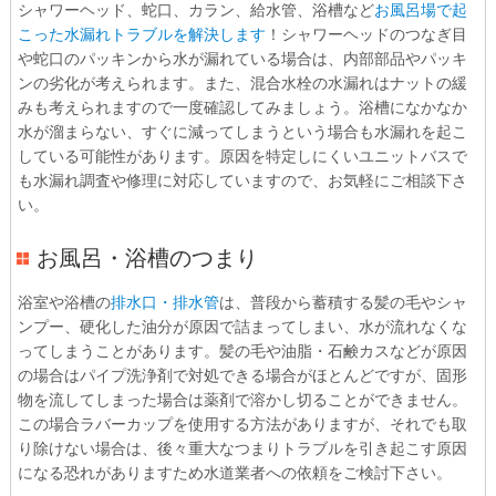
シャワーヘッド、蛇口、カラン、給水管、浴槽など
お風呂場で起
こった水漏れトラブルを解決します
！シャワーヘッドのつなぎ目
や蛇口のパッキンから水が漏れている場合は、内部部品やパッキ
ンの劣化が考えられます。また、混合水栓の水漏れはナットの緩
みも考えられますので一度確認してみましょう。浴槽になかなか
水が溜まらない、すぐに減ってしまうという場合も水漏れを起こ
している可能性があります。原因を特定しにくいユニットバスで
も水漏れ調査や修理に対応していますので、お気軽にご相談下さ
い。
お風呂・浴槽のつまり
浴室や浴槽の
排水口・排水管
は、普段から蓄積する髪の毛やシャ
ンプー、硬化した油分が原因で詰まってしまい、水が流れなくな
ってしまうことがあります。髪の毛や油脂・石鹸カスなどが原因
の場合はパイプ洗浄剤で対処できる場合がほとんどですが、固形
物を流してしまった場合は薬剤で溶かし切ることができません。
この場合ラバーカップを使用する方法がありますが、それでも取
り除けない場合は、後々重大なつまりトラブルを引き起こす原因
になる恐れがありますため水道業者への依頼をご検討下さい。