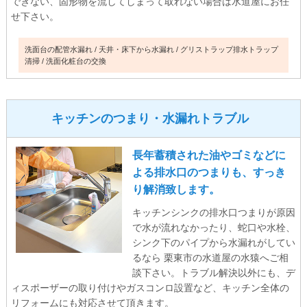
できない、固形物を流してしまって取れない場合は水道屋にお任
せ下さい。
洗面台の配管水漏れ
天井・床下から水漏れ
グリストラップ排水トラップ
清掃
洗面化粧台の交換
キッチンのつまり・水漏れトラブル
長年蓄積された油やゴミなどに
よる排水口のつまりも、すっき
り解消致します。
キッチンシンクの排水口つまりが原因
で水が流れなかったり、蛇口や水栓、
シンク下のパイプから水漏れがしてい
るなら 栗東市の水道屋の水猿へご相
談下さい。トラブル解決以外にも、デ
ィスポーザーの取り付けやガスコンロ設置など、キッチン全体の
リフォームにも対応させて頂きます。