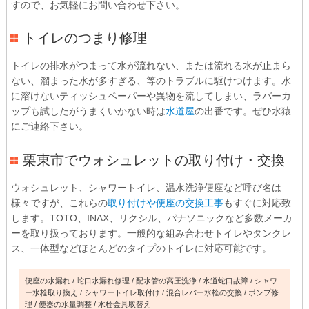
すので、お気軽にお問い合わせ下さい。
トイレのつまり修理
トイレの排水がつまって水が流れない、または流れる水が止まら
ない、溜まった水が多すぎる、等のトラブルに駆けつけます。水
に溶けないティッシュペーパーや異物を流してしまい、ラバーカ
ップも試したがうまくいかない時は
水道屋
の出番です。ぜひ水猿
にご連絡下さい。
栗東市でウォシュレットの取り付け・交換
ウォシュレット、シャワートイレ、温水洗浄便座など呼び名は
様々ですが、これらの
取り付けや便座の交換工事
もすぐに対応致
します。TOTO、INAX、リクシル、パナソニックなど多数メーカ
ーを取り扱っております。一般的な組み合わせトイレやタンクレ
ス、一体型などほとんどのタイプのトイレに対応可能です。
便座の水漏れ
蛇口水漏れ修理
配水管の高圧洗浄
水道蛇口故障
シャワ
ー水栓取り換え
シャワートイレ取付け
混合レバー水栓の交換
ポンプ修
理
便器の水量調整
水栓金具取替え