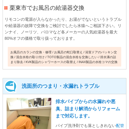
栗東市でお風呂の給湯器交換
リモコンの電源が入らなかったり、お湯がでないというトラブル
や給湯器の故障で交換をご検討でしたら水猿へご相談下さい。リ
ンナイ、ノーリツ、パロマなど各メーカーの人気給湯器を最大
80%オフの価格で取り扱っております。
お風呂のカランの交換・修理
お風呂の蛇口取替え
浴室ドアのパッキン交
換
混合水栓の取り付け
TOTO製品の混合水栓を交換したい
排水溝の詰
まり除去
KVK製品のシャワーホースの取替え
INAX製品の水栓コマの交換
洗面所のつまり・水漏れトラブル
排水パイプからの水漏れや悪
臭、詰まり解消からリフォーム
まで対応します。
パイプ洗浄剤でも落としきれない
配管