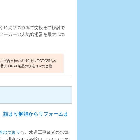
や給湯器の故障で交換をご検討で
メーカーの人気給湯器を最大80%
換
混合水栓の取り付け
TOTO製品の
取替え
INAX製品の水栓コマの交換
、詰まり解消からリフォームま
管のつまり
も、水道工事業者の水猿
す。排水パイプや蛇口、シャワーか