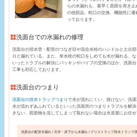
らの水漏れも、素早く原因を突き止
の他部品、蛇口の交換、機能性に優
っております。
洗面台での水漏れの修理
洗面台の排水管・配管のつなぎ目や混合水栓のハンドルと土台部
ロと漏れている、また、単水栓の蛇口をしめても水が漏れる、な
いったトラブルの解決にパッキンやパイプの交換のほか、洗面台
工事も対応しております。
洗面台のつまり
洗面台の排水トラップつまり
で水が流れにくい、抜けない、洗濯
水が流れずあふれているといった洗面所のつまりトラブルを解決
きない、固形物を流してしまって取れない場合は水道屋にお任せ
洗面台の配管水漏れ
天井・床下から水漏れ
グリストラップ排水トラップ