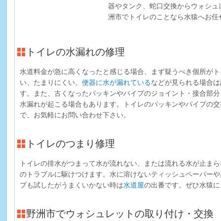
器やタンク、蛇口交換からウォシュ
洲市でトイレのことなら水猿へお任
トイレの水漏れの修理
水道料金が急に高くなったと感じる場合、まず疑うべき個所がト
い、たまりにくい、
便器に水が漏れている
などが見られる場合は
す。また、古くなったパッキンやパイプのジョイント・接合部分
水漏れが起こる場合もあります。トイレのパッキンやパイプの交
で、お気軽にお問い合わせ下さい。
トイレのつまり修理
トイレの排水がつまって水が流れない、または流れる水が止まら
のトラブルに駆けつけます。水に溶けないティッシュペーパーや
プも試したがうまくいかない時は
水道屋
の出番です。ぜひ水猿に
野洲市でウォシュレットの取り付け・交換