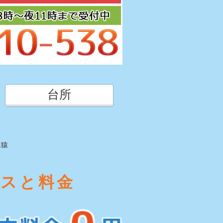
台所
水猿
ビスと料金