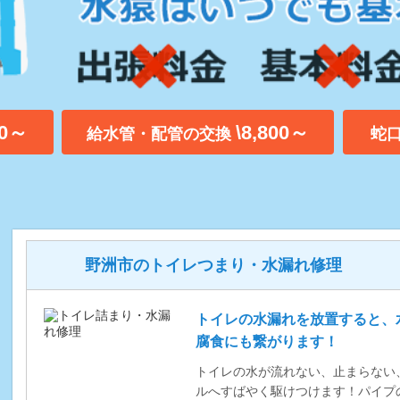
00～
\8,800～
給水管・配管の交換
蛇
野洲市のトイレつまり・水漏れ修理
トイレの水漏れを放置すると、
腐食にも繋がります！
トイレの水が流れない、止まらない
ルへすばやく駆けつけます！パイプ