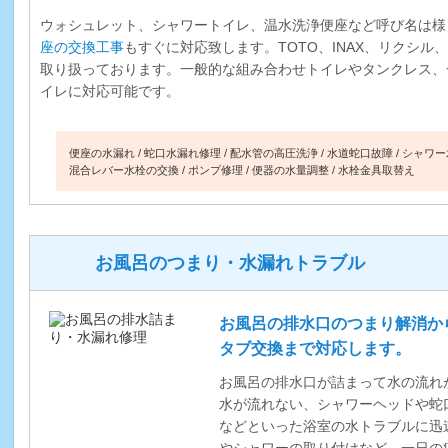
ウォシュレット、シャワートイレ、温水洗浄便座など呼び名は様
座の交換工事
もすぐに対応致します。TOTO、INAX、リクシ
取り扱っております。一般的な組み合わせトイレやタンクレス、
イレに対応可能です。
便座の水漏れ
蛇口水漏れ修理
配水管の高圧洗浄
水道蛇口故障
シャワー
混合レバー水栓の交換
ポンプ修理
便器の水量調整
水栓金具取替え
お風呂のつまり・水漏れトラブル
お風呂の排水口のつまり解消か
タブ交換まで対応します。
お風呂の排水口が詰まって水の流れ
水が流れない、シャワーヘッドや蛇
などといった浴室の水トラブルに迅
やシャワーの取り付けなど、一日の