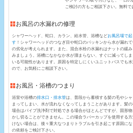
ご検討の方もご相談下さい。無料で
お風呂の水漏れの修理
シャワーヘッド、蛇口、カラン、給水管、浴槽など
お風呂場で起
す
！シャワーヘッドのつなぎ目や蛇口のパッキンから水が漏れて
の劣化が考えられます。また、混合水栓の水漏れはナットの緩み
みましょう。浴槽になかなか水が溜まらない、すぐに減ってしま
いる可能性があります。原因を特定しにくいユニットバスでも水
ので、お気軽にご相談下さい。
お風呂・浴槽のつまり
浴室や浴槽の
排水口・排水管
は、普段から蓄積する髪の毛やシャ
まってしまい、水が流れなくなってしまうことがあります。髪の
場合はパイプ洗浄剤で対処できる場合がほとんどですが、固形物
かし切ることができません。この場合ラバーカップを使用する方
けない場合は、後々重大なつまりトラブルを引き起こす原因にな
の依頼をご検討下さい。