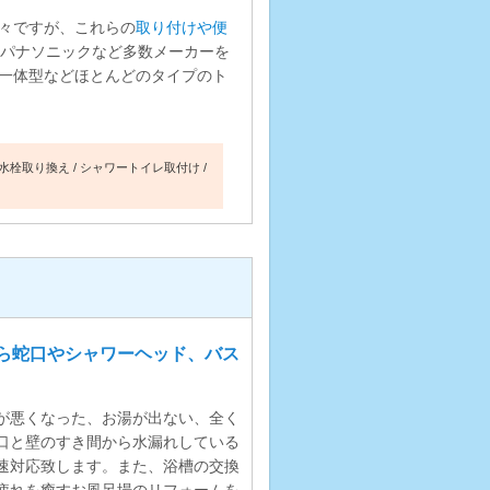
々ですが、これらの
取り付けや便
ル、パナソニックなど多数メーカーを
一体型などほとんどのタイプのト
水栓取り換え
シャワートイレ取付け
ら蛇口やシャワーヘッド、バス
が悪くなった、お湯が出ない、全く
口と壁のすき間から水漏れしている
速対応致します。また、浴槽の交換
疲れを癒すお風呂場のリフォームを