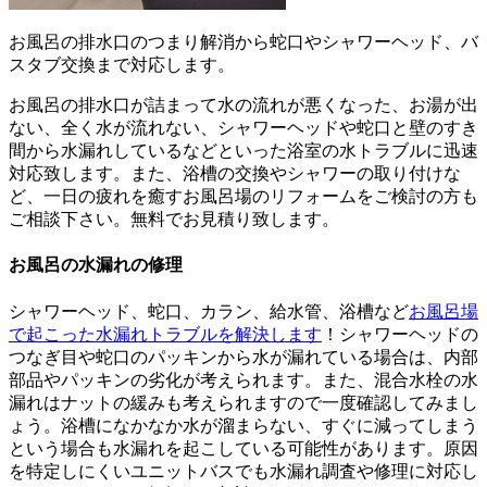
お風呂の排水口のつまり解消から蛇口やシャワーヘッド、バ
スタブ交換まで対応します。
お風呂の排水口が詰まって水の流れが悪くなった、お湯が出
ない、全く水が流れない、シャワーヘッドや蛇口と壁のすき
間から水漏れしているなどといった浴室の水トラブルに迅速
対応致します。また、浴槽の交換やシャワーの取り付けな
ど、一日の疲れを癒すお風呂場のリフォームをご検討の方も
ご相談下さい。無料でお見積り致します。
お風呂の水漏れの修理
シャワーヘッド、蛇口、カラン、給水管、浴槽など
お風呂場
で起こった水漏れトラブルを解決します
！シャワーヘッドの
つなぎ目や蛇口のパッキンから水が漏れている場合は、内部
部品やパッキンの劣化が考えられます。また、混合水栓の水
漏れはナットの緩みも考えられますので一度確認してみまし
ょう。浴槽になかなか水が溜まらない、すぐに減ってしまう
という場合も水漏れを起こしている可能性があります。原因
を特定しにくいユニットバスでも水漏れ調査や修理に対応し