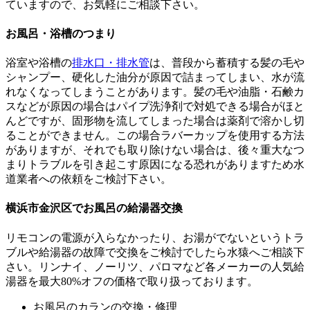
ていますので、お気軽にご相談下さい。
お風呂・浴槽のつまり
浴室や浴槽の
排水口・排水管
は、普段から蓄積する髪の毛や
シャンプー、硬化した油分が原因で詰まってしまい、水が流
れなくなってしまうことがあります。髪の毛や油脂・石鹸カ
スなどが原因の場合はパイプ洗浄剤で対処できる場合がほと
んどですが、固形物を流してしまった場合は薬剤で溶かし切
ることができません。この場合ラバーカップを使用する方法
がありますが、それでも取り除けない場合は、後々重大なつ
まりトラブルを引き起こす原因になる恐れがありますため水
道業者への依頼をご検討下さい。
横浜市金沢区でお風呂の給湯器交換
リモコンの電源が入らなかったり、お湯がでないというトラ
ブルや給湯器の故障で交換をご検討でしたら水猿へご相談下
さい。リンナイ、ノーリツ、パロマなど各メーカーの人気給
湯器を最大80%オフの価格で取り扱っております。
お風呂のカランの交換・修理