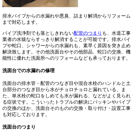
排水パイプからの水漏れや悪臭、詰まり解消からリフォーム
まで対応します。
パイプ洗浄剤でも落としきれない
配管のつまり
も、水道工事
業者の水猿ならすっきり解消することが可能です。排水パイ
プや蛇口、シャワーからの水漏れも、素早く原因を突き止め
解決致します。その他洗面台やその他部品、蛇口の交換、機
能性に優れた洗面所へのリフォームなども承っております。
洗面台での水漏れの修理
洗面台の排水管・配管のつなぎ目や混合水栓のハンドルと土
台部分のつなぎ目から水がチョロチョロと漏れている、ま
た、単水栓の蛇口をしめても水が漏れる、などがよく見られ
る症状です。こういったトラブルの解決にパッキンやパイプ
の交換のほか、洗面台そのものの交換・取り付け・設置工事
も対応しております。
洗面台のつまり