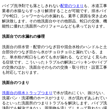
パイプ洗浄剤でも落としきれない
配管のつまり
も、水道工事
業者の水猿ならすっきり解消することが可能です。排水パイ
プや蛇口、シャワーからの水漏れも、素早く原因を突き止め
解決致します。その他洗面台やその他部品、蛇口の交換、機
能性に優れた洗面所へのリフォームなども承っております。
洗面台での水漏れの修理
洗面台の排水管・配管のつなぎ目や混合水栓のハンドルと土
台部分のつなぎ目から水がチョロチョロと漏れている、ま
た、単水栓の蛇口をしめても水が漏れる、などがよく見られ
る症状です。こういったトラブルの解決にパッキンやパイプ
の交換のほか、洗面台そのものの交換・取り付け・設置工事
も対応しております。
洗面台のつまり
洗面台の排水トラップつまり
で水が流れにくい、抜けない、
洗濯パン・洗濯機のホースがつまり、水が流れずあふれてい
るといった洗面所のつまりトラブルを解決します。パイプ洗
浄剤でも解決できない、固形物を流してしまって取れない場