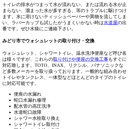
トイレの排水がつまって水が流れない、または流れる水が止
まらない、溜まった水が多すぎる、等のトラブルに駆けつけ
ます。水に溶けないティッシュペーパーや異物を流してしま
い、ラバーカップも試したがうまくいかない時は
水道屋
の出
番です。ぜひ水猿にご連絡下さい。
みどり市でウォシュレットの取り付け・交換
ウォシュレット、シャワートイレ、温水洗浄便座など呼び名
は様々ですが、これらの
取り付けや便座の交換工事
もすぐに
対応致します。TOTO、INAX、リクシル、パナソニックな
ど多数メーカーを取り扱っております。一般的な組み合わせ
トイレやタンクレス、一体型などほとんどのタイプのトイレ
に対応可能です。
便座の水漏れ
蛇口水漏れ修理
配水管の高圧洗浄
水道蛇口故障
シャワー水栓取り換え
シャワートイレ取付け