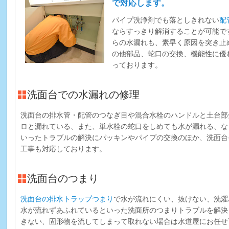
で対応します。
パイプ洗浄剤でも落としきれない
配
ならすっきり解消することが可能で
らの水漏れも、素早く原因を突き止
の他部品、蛇口の交換、機能性に優
っております。
洗面台での水漏れの修理
洗面台の排水管・配管のつなぎ目や混合水栓のハンドルと土台部
ロと漏れている、また、単水栓の蛇口をしめても水が漏れる、な
いったトラブルの解決にパッキンやパイプの交換のほか、洗面台
工事も対応しております。
洗面台のつまり
洗面台の排水トラップつまり
で水が流れにくい、抜けない、洗濯
水が流れずあふれているといった洗面所のつまりトラブルを解決
きない、固形物を流してしまって取れない場合は水道屋にお任せ