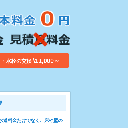
\11,000～
口・水栓の交換
理
水道料金だけでなく、床や壁の