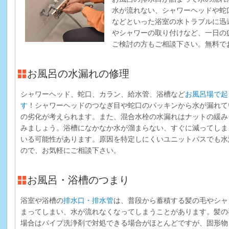
水が流れない、シャワーヘッドや蛇
などといった浴室の水トラブルに迅
やシャワーの取り付けなど、一日の
ご検討の方もご相談下さい。無料で
お風呂の水漏れの修理
シャワーヘッド、蛇口、カラン、給水管、浴槽など
お風呂場で起
す
！シャワーヘッドのつなぎ目や蛇口のパッキンから水が漏れて
の劣化が考えられます。また、混合水栓の水漏れはナットの緩み
みましょう。浴槽になかなか水が溜まらない、すぐに減ってしま
いる可能性があります。原因を特定しにくいユニットバスでも水
ので、お気軽にご相談下さい。
お風呂・浴槽のつまり
浴室や浴槽の
排水口・排水管
は、普段から蓄積する髪の毛やシャ
まってしまい、水が流れなくなってしまうことがあります。髪の
場合はパイプ洗浄剤で対処できる場合がほとんどですが、固形物