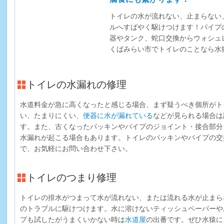
トイレの水が流れない、止まらない
ルへすばやく駆けつけます！パイプ
器やタンク、蛇口交換からウォシュ
くばみらい市でトイレのことなら水
トイレの水漏れの修理
水道料金が急に高くなったと感じる場合、まず疑うべき個所がト
い、たまりにくい、
便器に水が漏れている
などが見られる場合は
す。また、古くなったパッキンやパイプのジョイント・接合部分
水漏れが起こる場合もあります。トイレのパッキンやパイプの交
で、お気軽にお問い合わせ下さい。
トイレのつまり修理
トイレの排水がつまって水が流れない、または流れる水が止まら
のトラブルに駆けつけます。水に溶けないティッシュペーパーや
プも試したがうまくいかない時は
水道屋
の出番です。ぜひ水猿に