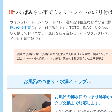
つくばみらい市でウォシュレットの取り付
ウォシュレット、シャワートイレ、温水洗浄便座など呼び名は様
座の交換工事
もすぐに対応致します。TOTO、INAX、リクシ
取り扱っております。一般的な組み合わせトイレやタンクレス、
イレに対応可能です。
便座の水漏れ
蛇口水漏れ修理
配水管の高圧洗浄
水道蛇口故障
シャワー
混合レバー水栓の交換
ポンプ修理
便器の水量調整
水栓金具取替え
お風呂のつまり・水漏れトラブル
お風呂の排水口のつまり解消か
タブ交換まで対応します。
お風呂の排水口が詰まって水の流れ