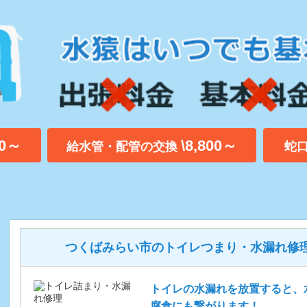
00～
\8,800～
給水管・配管の交換
蛇
つくばみらい市のトイレつまり・水漏れ修
トイレの水漏れを放置すると、
腐食にも繋がります！