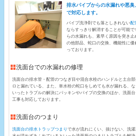
排水パイプからの水漏れや悪臭
で対応します。
パイプ洗浄剤でも落としきれない
配
ならすっきり解消することが可能で
らの水漏れも、素早く原因を突き止
の他部品、蛇口の交換、機能性に優
っております。
洗面台での水漏れの修理
洗面台の排水管・配管のつなぎ目や混合水栓のハンドルと土台部
ロと漏れている、また、単水栓の蛇口をしめても水が漏れる、な
いったトラブルの解決にパッキンやパイプの交換のほか、洗面台
工事も対応しております。
洗面台のつまり
洗面台の排水トラップつまり
で水が流れにくい、抜けない、洗濯
水が流れずあふれているといった洗面所のつまりトラブルを解決