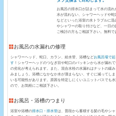
タブ交換まで対応します。
お風呂の排水口が詰まって水の流れ
水が流れない、シャワーヘッドや蛇
などといった浴室の水トラブルに迅
やシャワーの取り付けなど、一日の
ご検討の方もご相談下さい。無料で
お風呂の水漏れの修理
シャワーヘッド、蛇口、カラン、給水管、浴槽など
お風呂場で起
す
！シャワーヘッドのつなぎ目や蛇口のパッキンから水が漏れて
の劣化が考えられます。また、混合水栓の水漏れはナットの緩み
みましょう。浴槽になかなか水が溜まらない、すぐに減ってしま
いる可能性があります。原因を特定しにくいユニットバスでも水
ので、お気軽にご相談下さい。
お風呂・浴槽のつまり
浴室や浴槽の
排水口・排水管
は、普段から蓄積する髪の毛やシャ