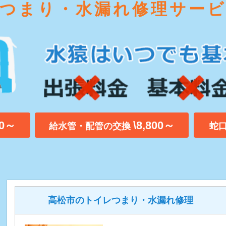
つまり・水漏れ修理サー
00～
\8,800～
給水管・配管の交換
蛇
高松市のトイレつまり・水漏れ修理