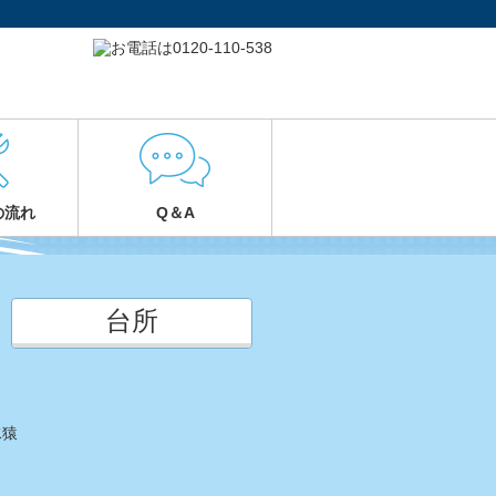
の流れ
Q＆A
台所
水猿