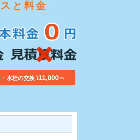
ビスと料金
\11,000～
口・水栓の交換