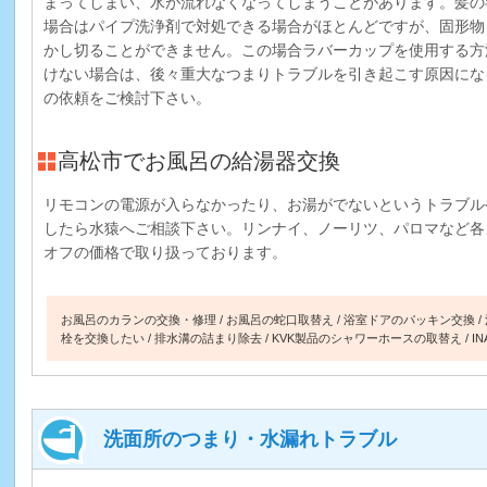
まってしまい、水が流れなくなってしまうことがあります。髪の
場合はパイプ洗浄剤で対処できる場合がほとんどですが、固形物
かし切ることができません。この場合ラバーカップを使用する方
けない場合は、後々重大なつまりトラブルを引き起こす原因にな
の依頼をご検討下さい。
高松市でお風呂の給湯器交換
リモコンの電源が入らなかったり、お湯がでないというトラブル
したら水猿へご相談下さい。リンナイ、ノーリツ、パロマなど各
オフの価格で取り扱っております。
お風呂のカランの交換・修理
お風呂の蛇口取替え
浴室ドアのパッキン交換
栓を交換したい
排水溝の詰まり除去
KVK製品のシャワーホースの取替え
I
洗面所のつまり・水漏れトラブル