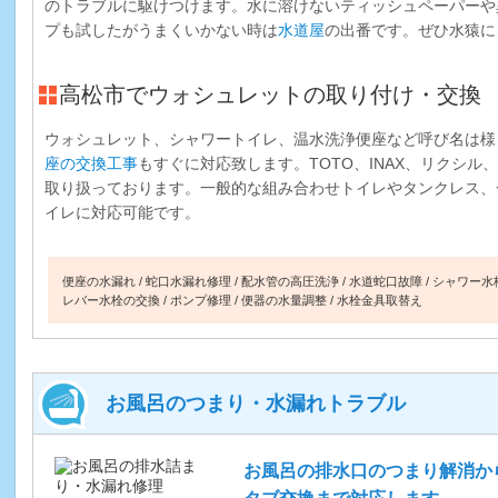
のトラブルに駆けつけます。水に溶けないティッシュペーパーや
プも試したがうまくいかない時は
水道屋
の出番です。ぜひ水猿に
高松市でウォシュレットの取り付け・交換
ウォシュレット、シャワートイレ、温水洗浄便座など呼び名は様
座の交換工事
もすぐに対応致します。TOTO、INAX、リクシ
取り扱っております。一般的な組み合わせトイレやタンクレス、
イレに対応可能です。
便座の水漏れ
蛇口水漏れ修理
配水管の高圧洗浄
水道蛇口故障
シャワー水
レバー水栓の交換
ポンプ修理
便器の水量調整
水栓金具取替え
お風呂のつまり・水漏れトラブル
お風呂の排水口のつまり解消か