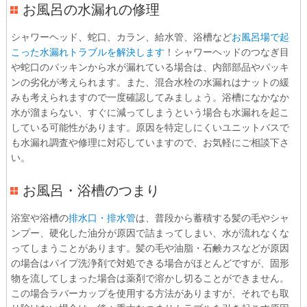
お風呂の水漏れの修理
シャワーヘッド、蛇口、カラン、給水管、浴槽など
お風呂場で起
こった水漏れトラブルを解決します
！シャワーヘッドのつなぎ目
や蛇口のパッキンから水が漏れている場合は、内部部品やパッキ
ンの劣化が考えられます。また、混合水栓の水漏れはナットの緩
みも考えられますので一度確認してみましょう。浴槽になかなか
水が溜まらない、すぐに減ってしまうという場合も水漏れを起こ
している可能性があります。原因を特定しにくいユニットバスで
も水漏れ調査や修理に対応していますので、お気軽にご相談下さ
い。
お風呂・浴槽のつまり
浴室や浴槽の
排水口・排水管
は、普段から蓄積する髪の毛やシャ
ンプー、硬化した油分が原因で詰まってしまい、水が流れなくな
ってしまうことがあります。髪の毛や油脂・石鹸カスなどが原因
の場合はパイプ洗浄剤で対処できる場合がほとんどですが、固形
物を流してしまった場合は薬剤で溶かし切ることができません。
この場合ラバーカップを使用する方法がありますが、それでも取