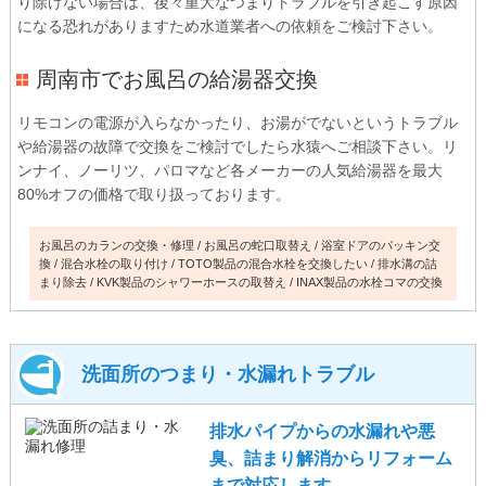
り除けない場合は、後々重大なつまりトラブルを引き起こす原因
になる恐れがありますため水道業者への依頼をご検討下さい。
周南市でお風呂の給湯器交換
リモコンの電源が入らなかったり、お湯がでないというトラブル
や給湯器の故障で交換をご検討でしたら水猿へご相談下さい。リ
ンナイ、ノーリツ、パロマなど各メーカーの人気給湯器を最大
80%オフの価格で取り扱っております。
お風呂のカランの交換・修理
お風呂の蛇口取替え
浴室ドアのパッキン交
換
混合水栓の取り付け
TOTO製品の混合水栓を交換したい
排水溝の詰
まり除去
KVK製品のシャワーホースの取替え
INAX製品の水栓コマの交換
洗面所のつまり・水漏れトラブル
排水パイプからの水漏れや悪
臭、詰まり解消からリフォーム
まで対応します。