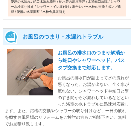
便座の水漏れ
蛇口水漏れ修理
配水管の高圧洗浄
水道蛇口故障
シャワ
ー水栓取り換え
シャワートイレ取付け
混合レバー水栓の交換
ポンプ修
理
便器の水量調整
水栓金具取替え
お風呂のつまり・水漏れトラブル
お風呂の排水口のつまり解消か
ら蛇口やシャワーヘッド、バス
タブ交換まで対応します。
お風呂の排水口が詰まって水の流れが
悪くなった、お湯が出ない、全く水が
流れない、シャワーヘッドや蛇口と壁
のすき間から水漏れしているなどとい
った浴室の水トラブルに迅速対応致し
ます。また、浴槽の交換やシャワーの取り付けなど、一日の疲れ
を癒すお風呂場のリフォームをご検討の方もご相談下さい。無料
でお見積り致します。