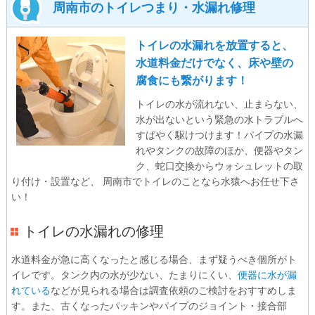
周南市のトイレつまり・水漏れ修理
トイレの水漏れを放置すると、
水道料金だけでなく、床や壁の
腐食にも繋がります！
トイレの水が流れない、止まらない、
水が出ないという緊急の水トラブルへ
すばやく駆けつけます！パイプの水漏
れやタンクの故障のほか、便器やタン
ク、蛇口交換からウォシュレットの取
り付け・設置など、 周南市でトイレのことなら水猿へお任せ下さ
い！
トイレの水漏れの修理
水道料金が急に高くなったと感じる場合、まず疑うべき個所がト
イレです。タンク内の水が少ない、たまりにくい、
便器に水が漏
れている
などが見られる場合は調査依頼のご検討をおすすめしま
す。また、古くなったパッキンやパイプのジョイント・接合部