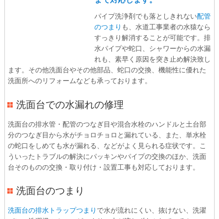
パイプ洗浄剤でも落としきれない
配管
のつまり
も、水道工事業者の水猿なら
すっきり解消することが可能です。排
水パイプや蛇口、シャワーからの水漏
れも、素早く原因を突き止め解決致し
ます。その他洗面台やその他部品、蛇口の交換、機能性に優れた
洗面所へのリフォームなども承っております。
洗面台での水漏れの修理
洗面台の排水管・配管のつなぎ目や混合水栓のハンドルと土台部
分のつなぎ目から水がチョロチョロと漏れている、また、単水栓
の蛇口をしめても水が漏れる、などがよく見られる症状です。こ
ういったトラブルの解決にパッキンやパイプの交換のほか、洗面
台そのものの交換・取り付け・設置工事も対応しております。
洗面台のつまり
洗面台の排水トラップつまり
で水が流れにくい、抜けない、洗濯