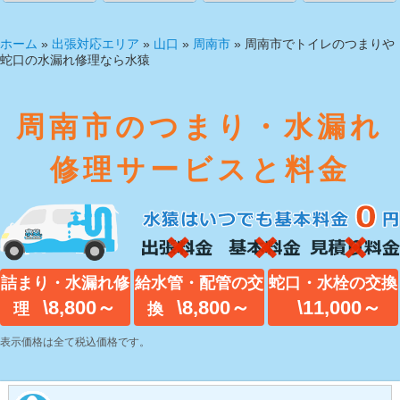
ホーム
»
出張対応エリア
»
山口
»
周南市
»
周南市でトイレのつまりや
蛇口の水漏れ修理なら水猿
周南市のつまり・水漏れ
修理サービスと料金
詰まり・水漏れ修
給水管・配管の交
蛇口・水栓の交換
\8,800～
\8,800～
\11,000～
理
換
表示価格は全て税込価格です。