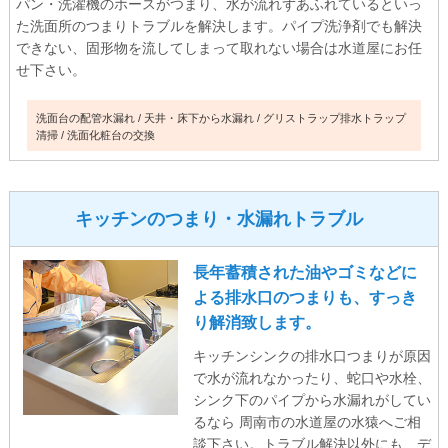
パン・洗濯機のホースがつまり、水が流れずあふれているといっ
た洗面所のつまりトラブルを解決します。パイプ洗浄剤でも解決
できない、固形物を流してしまって取れない場合は水道屋にお任
せ下さい。
洗面台の配管水漏れ
天井・床下から水漏れ
グリストラップ排水トラップ
清掃
洗面化粧台の交換
キッチンのつまり・水漏れトラブル
長年蓄積された油やゴミなどに
よる排水口のつまりも、すっき
り解消致します。
キッチンシンクの排水口つまりが原因
で水が流れなかったり、蛇口や水栓、
シンク下のパイプから水漏れがしてい
るなら 周南市の水道屋の水猿へご相
談下さい。トラブル解決以外にも、デ